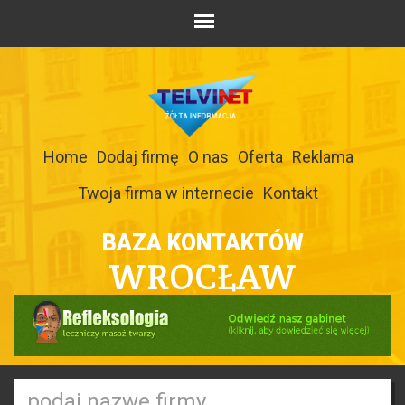
Home
Dodaj firmę
O nas
Oferta
Reklama
Twoja firma w internecie
Kontakt
BAZA KONTAKTÓW
WROCŁAW