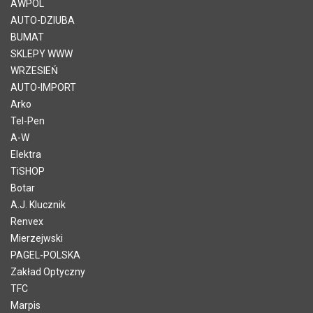
AWPOL
AUTO-DZIUBA
BUMAT
SKLEPY WWW
WRZESIEŃ
AUTO-IMPORT
Arko
Tel-Pen
A-W
Elektra
TiSHOP
Botar
A.J. Klucznik
Renvex
Mierzejwski
PAGEL-POLSKA
Zakład Optyczny
TFC
Marpis