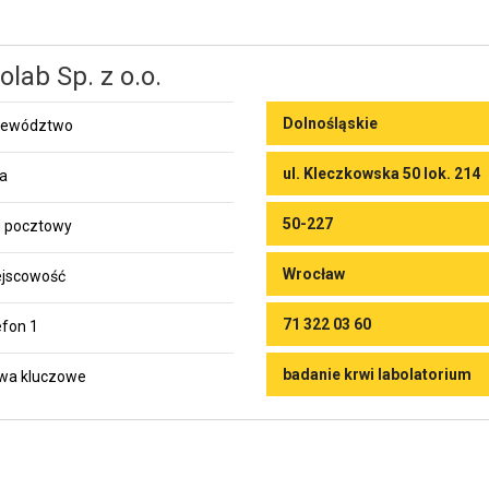
olab Sp. z o.o.
Dolnośląskie
jewództwo
ul. Kleczkowska 50 lok. 214
ca
50-227
 pocztowy
Wrocław
jscowość
71 322 03 60
efon 1
badanie krwi labolatorium
wa kluczowe