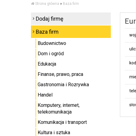
Strona główna
»
Baza firm
Dodaj firmę
Eur
Baza firm
wo
Budownictwo
uli
Dom i ogród
kod
Edukacja
Finanse, prawo, praca
mie
Gastronomia i Rozrywka
tel
Handel
Komputery, internet,
sło
telekomunikacja
Komunikacja i transport
Kultura i sztuka