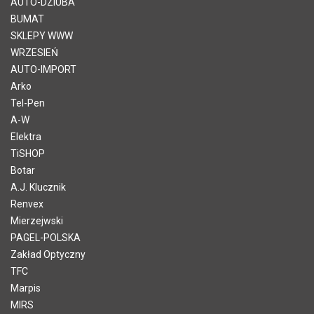
AUTO-DZIUBA
BUMAT
SKLEPY WWW
WRZESIEŃ
AUTO-IMPORT
Arko
Tel-Pen
A-W
Elektra
TiSHOP
Botar
A.J. Klucznik
Renvex
Mierzejwski
PAGEL-POLSKA
Zakład Optyczny
TFC
Marpis
MIRS