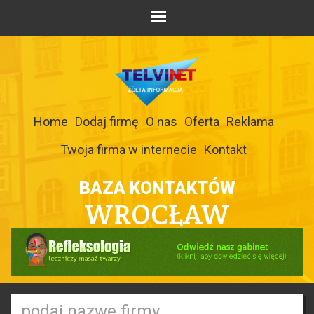
Home
Dodaj firmę
O nas
Oferta
Reklama
Twoja firma w internecie
Kontakt
BAZA KONTAKTÓW
WROCŁAW