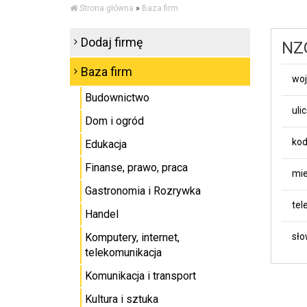
Strona główna
»
Baza firm
Dodaj firmę
NZO
Baza firm
wo
Budownictwo
uli
Dom i ogród
kod
Edukacja
Finanse, prawo, praca
mie
Gastronomia i Rozrywka
tel
Handel
Komputery, internet,
sło
telekomunikacja
Komunikacja i transport
Kultura i sztuka