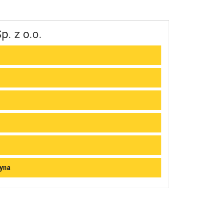
. z o.o.
yna