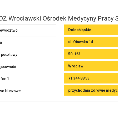
Z Wrocławski Ośrodek Medycyny Pracy Sp
Dolnośląskie
jewództwo
ul. Oławska 14
ca
50-123
 pocztowy
Wrocław
jscowość
71 344 88 53
efon 1
przychodnia zdrowie medyc
wa kluczowe