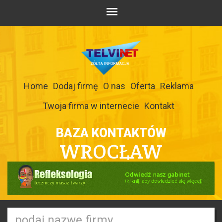
Home
Dodaj firmę
O nas
Oferta
Reklama
Twoja firma w internecie
Kontakt
BAZA KONTAKTÓW
WROCŁAW