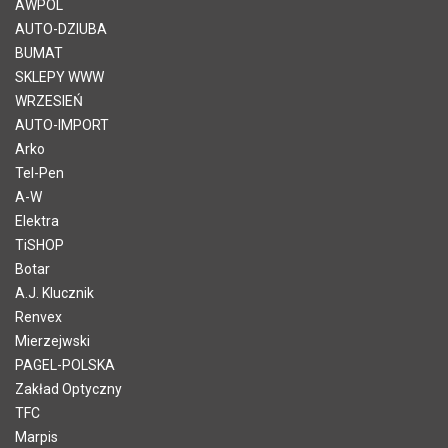
AWPOL
AUTO-DZIUBA
BUMAT
SKLEPY WWW
WRZESIEŃ
AUTO-IMPORT
Arko
Tel-Pen
A-W
Elektra
TiSHOP
Botar
A.J. Klucznik
Renvex
Mierzejwski
PAGEL-POLSKA
Zakład Optyczny
TFC
Marpis