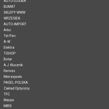
AUTO-DZIUBA
BUMAT
SKLEPY WWW
WRZESIEŃ
AUTO-IMPORT
Arko
Tel-Pen
A-W
Elektra
TiSHOP
Botar
A.J. Klucznik
Renvex
Mierzejwski
PAGEL-POLSKA
Zakład Optyczny
TFC
Marpis
MIRS