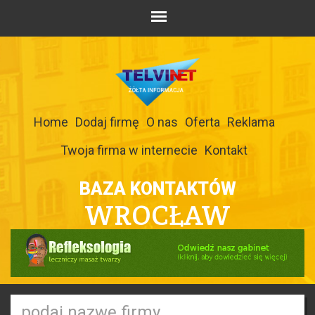
Home
Dodaj firmę
O nas
Oferta
Reklama
Twoja firma w internecie
Kontakt
BAZA KONTAKTÓW
WROCŁAW