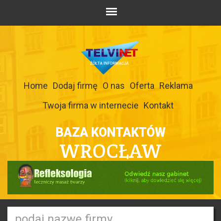
Home
Dodaj firmę
O nas
Oferta
Reklama
Twoja firma w internecie
Kontakt
BAZA KONTAKTÓW
WROCŁAW