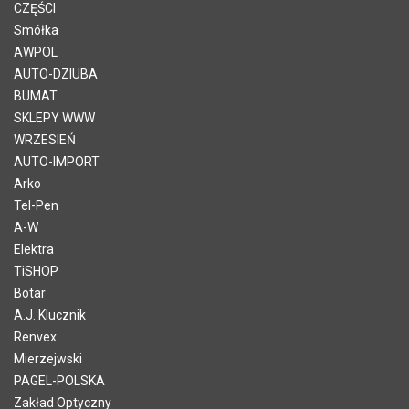
CZĘŚCI
Smółka
AWPOL
AUTO-DZIUBA
BUMAT
SKLEPY WWW
WRZESIEŃ
AUTO-IMPORT
Arko
Tel-Pen
A-W
Elektra
TiSHOP
Botar
A.J. Klucznik
Renvex
Mierzejwski
PAGEL-POLSKA
Zakład Optyczny