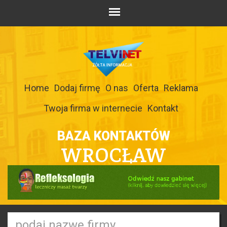
Home
Dodaj firmę
O nas
Oferta
Reklama
Twoja firma w internecie
Kontakt
BAZA KONTAKTÓW
WROCŁAW