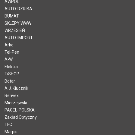
AWPOL
AUTO-DZIUBA
BUMAT
SKLEPY WWW
WRZESIEŃ
AUTO-IMPORT
Arko
Tel-Pen
A-W
Elektra
TiSHOP
Botar
A.J. Klucznik
Renvex
Mierzejwski
PAGEL-POLSKA
Zakład Optyczny
TFC
Marpis