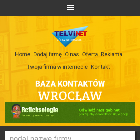
Home
Dodaj firmę
O nas
Oferta
Reklama
Twoja firma w internecie
Kontakt
BAZA KONTAKTÓW
WROCŁAW