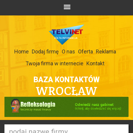
Home
Dodaj firmę
O nas
Oferta
Reklama
Twoja firma w internecie
Kontakt
BAZA KONTAKTÓW
WROCŁAW