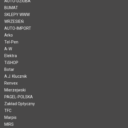
AUTO-DZIUBA
BUMAT
SKLEPY WWW
WRZESIEŃ
AUTO-IMPORT
Arko
Tel-Pen
A-W
Elektra
TiSHOP
Botar
A.J. Klucznik
Renvex
Mierzejwski
PAGEL-POLSKA
Zakład Optyczny
TFC
Marpis
MIRS