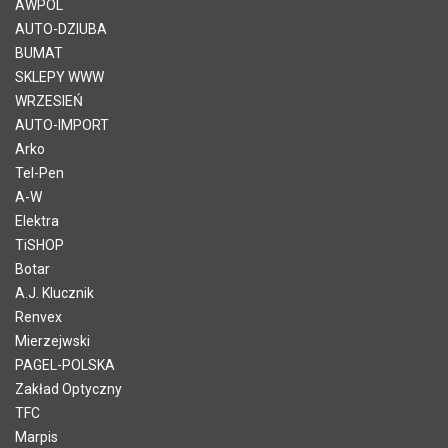
AWPOL
AUTO-DZIUBA
BUMAT
SKLEPY WWW
WRZESIEŃ
AUTO-IMPORT
Arko
Tel-Pen
A-W
Elektra
TiSHOP
Botar
A.J. Klucznik
Renvex
Mierzejwski
PAGEL-POLSKA
Zakład Optyczny
TFC
Marpis