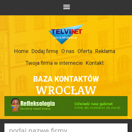
Home
Dodaj firmę
O nas
Oferta
Reklama
Twoja firma w internecie
Kontakt
BAZA KONTAKTÓW
WROCŁAW