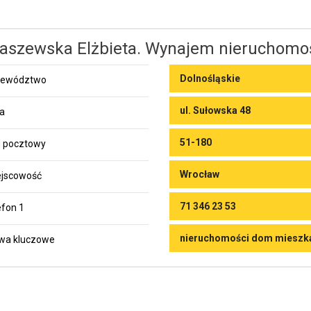
aszewska Elżbieta. Wynajem nieruchomo
Dolnośląskie
jewództwo
ul. Sułowska 48
ca
51-180
 pocztowy
Wrocław
jscowość
71 346 23 53
efon 1
nieruchomości dom mieszka
wa kluczowe