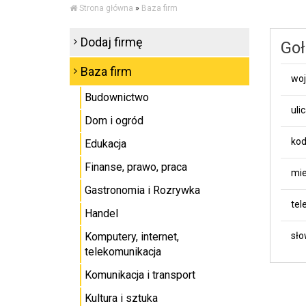
Strona główna
»
Baza firm
Dodaj firmę
Goł
Baza firm
wo
Budownictwo
uli
Dom i ogród
kod
Edukacja
Finanse, prawo, praca
mie
Gastronomia i Rozrywka
tel
Handel
Komputery, internet,
sło
telekomunikacja
Komunikacja i transport
Kultura i sztuka