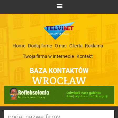
Home
Dodaj firmę
O nas
Oferta
Reklama
Twoja firma w internecie
Kontakt
BAZA KONTAKTÓW
WROCŁAW