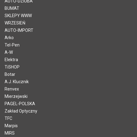
AUTO-DZIUBA
BUMAT
SKLEPY WWW
WRZESIEŃ
AUTO-IMPORT
Arko
Tel-Pen
A-W
Elektra
TiSHOP
Botar
A.J. Klucznik
Renvex
Mierzejwski
PAGEL-POLSKA
Zakład Optyczny
TFC
Marpis
MIRS