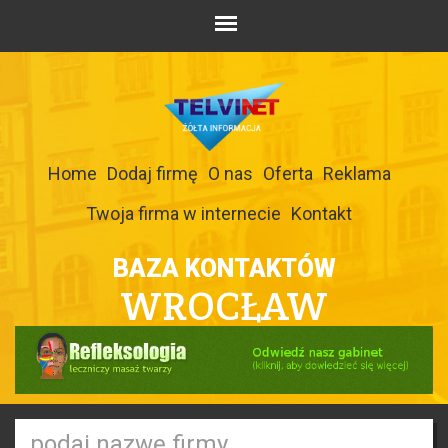
Home
Dodaj firmę
O nas
Oferta
Reklama
Twoja firma w internecie
Kontakt
BAZA KONTAKTÓW
WROCŁAW