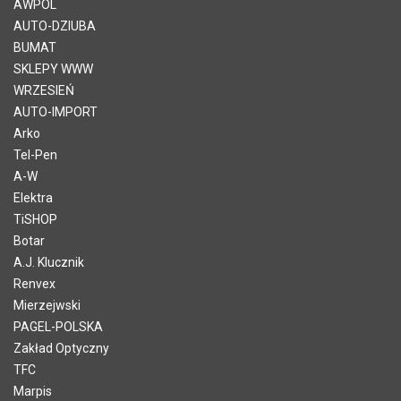
AWPOL
AUTO-DZIUBA
BUMAT
SKLEPY WWW
WRZESIEŃ
AUTO-IMPORT
Arko
Tel-Pen
A-W
Elektra
TiSHOP
Botar
A.J. Klucznik
Renvex
Mierzejwski
PAGEL-POLSKA
Zakład Optyczny
TFC
Marpis