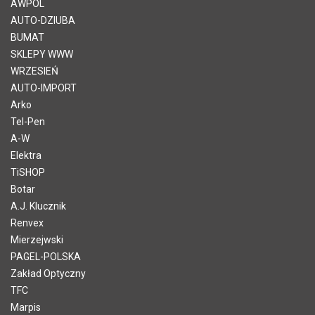
AWPOL
AUTO-DZIUBA
BUMAT
SKLEPY WWW
WRZESIEŃ
AUTO-IMPORT
Arko
Tel-Pen
A-W
Elektra
TiSHOP
Botar
A.J. Klucznik
Renvex
Mierzejwski
PAGEL-POLSKA
Zakład Optyczny
TFC
Marpis