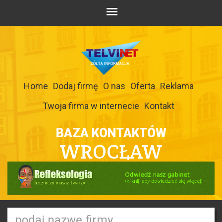
Home
Dodaj firmę
O nas
Oferta
Reklama
Twoja firma w internecie
Kontakt
BAZA KONTAKTÓW
WROCŁAW