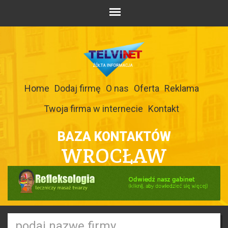
Home
Dodaj firmę
O nas
Oferta
Reklama
Twoja firma w internecie
Kontakt
BAZA KONTAKTÓW
WROCŁAW