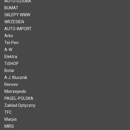
AUTO-DZIUBA
BUMAT
SKLEPY WWW
WRZESIEŃ
AUTO-IMPORT
Arko
Tel-Pen
A-W
Elektra
TiSHOP
Botar
A.J. Klucznik
Renvex
Mierzejwski
PAGEL-POLSKA
Zakład Optyczny
TFC
Marpis
MIRS