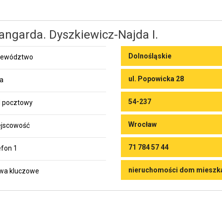
ngarda. Dyszkiewicz-Najda I.
Dolnośląskie
jewództwo
ul. Popowicka 28
ca
54-237
 pocztowy
Wrocław
jscowość
71 784 57 44
efon 1
nieruchomości dom mieszka
wa kluczowe