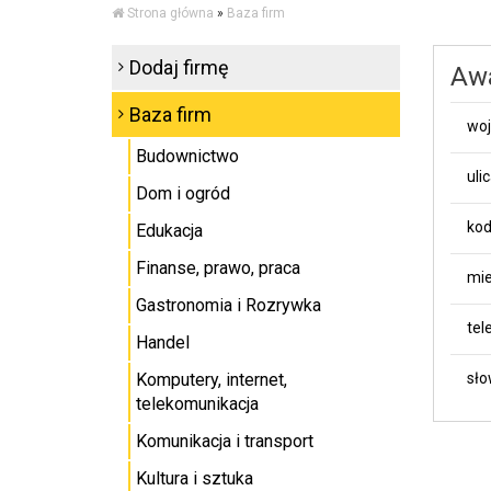
Strona główna
»
Baza firm
Dodaj firmę
Awa
Baza firm
wo
Budownictwo
uli
Dom i ogród
kod
Edukacja
Finanse, prawo, praca
mie
Gastronomia i Rozrywka
tel
Handel
Komputery, internet,
sło
telekomunikacja
Komunikacja i transport
Kultura i sztuka