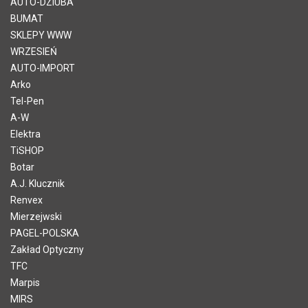
AUTO-DZIUBA
BUMAT
SKLEPY WWW
WRZESIEŃ
AUTO-IMPORT
Arko
Tel-Pen
A-W
Elektra
TiSHOP
Botar
A.J. Klucznik
Renvex
Mierzejwski
PAGEL-POLSKA
Zakład Optyczny
TFC
Marpis
MIRS