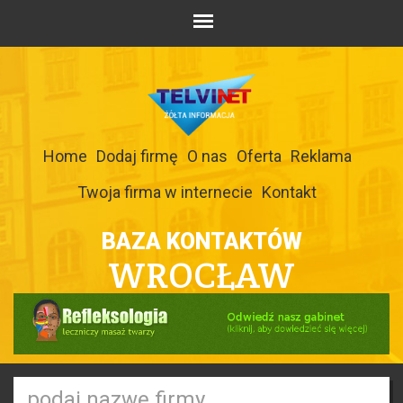
Home
Dodaj firmę
O nas
Oferta
Reklama
Twoja firma w internecie
Kontakt
BAZA KONTAKTÓW
WROCŁAW