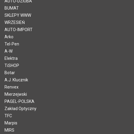
AUTO-DZIUBA
BUMAT
SKLEPY WWW
WRZESIEŃ
AUTO-IMPORT
Arko
Tel-Pen
A-W
Elektra
TiSHOP
Botar
A.J. Klucznik
Renvex
Mierzejwski
PAGEL-POLSKA
Zakład Optyczny
TFC
Marpis
MIRS