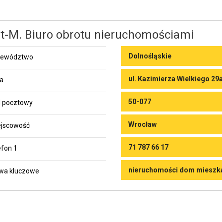
t-M. Biuro obrotu nieruchomościami
Dolnośląskie
jewództwo
ul. Kazimierza Wielkiego 29a
ca
50-077
 pocztowy
Wrocław
jscowość
71 787 66 17
efon 1
nieruchomości dom mieszka
wa kluczowe