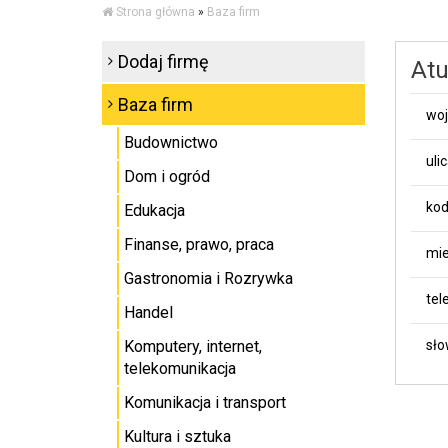
Strona główna
»
Baza firm
Dodaj firmę
Atu
Baza firm
wo
Budownictwo
uli
Dom i ogród
kod
Edukacja
Finanse, prawo, praca
mie
Gastronomia i Rozrywka
tel
Handel
Komputery, internet,
sło
telekomunikacja
Komunikacja i transport
Kultura i sztuka