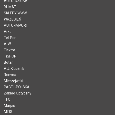
AUTO-DZIUBA
BUMAT
SKLEPY WWW
WRZESIEŃ
AUTO-IMPORT
Arko
Tel-Pen
A-W
Elektra
TiSHOP
Botar
A.J. Klucznik
Renvex
Mierzejwski
PAGEL-POLSKA
Zakład Optyczny
TFC
Marpis
MIRS