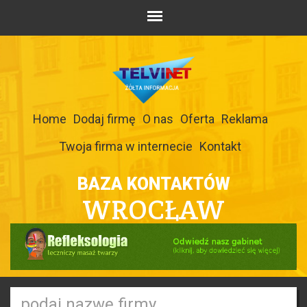
Home
Dodaj firmę
O nas
Oferta
Reklama
Twoja firma w internecie
Kontakt
BAZA KONTAKTÓW
WROCŁAW