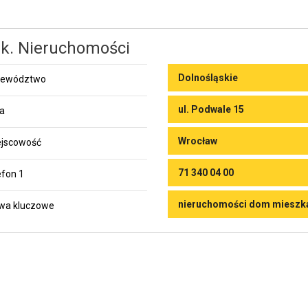
k. Nieruchomości
Dolnośląskie
jewództwo
ul. Podwale 15
ca
Wrocław
jscowość
71 340 04 00
efon 1
nieruchomości dom mieszka
wa kluczowe