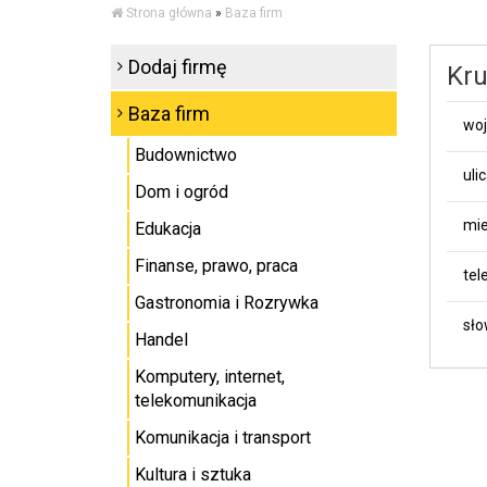
Strona główna
»
Baza firm
Dodaj firmę
Kru
Baza firm
wo
Budownictwo
uli
Dom i ogród
mie
Edukacja
Finanse, prawo, praca
tel
Gastronomia i Rozrywka
sło
Handel
Komputery, internet,
telekomunikacja
Komunikacja i transport
Kultura i sztuka