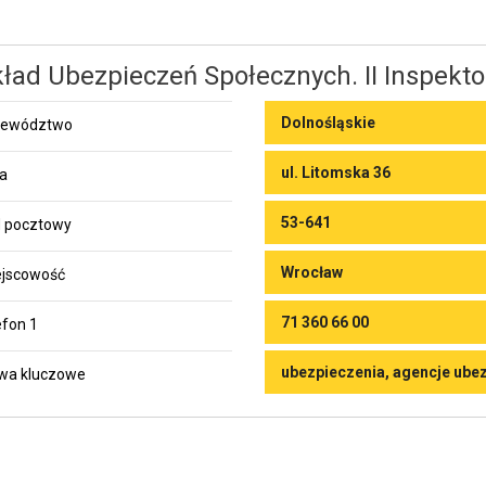
ład Ubezpieczeń Społecznych. II Inspekto
Dolnośląskie
jewództwo
ul. Litomska 36
ca
53-641
 pocztowy
Wrocław
jscowość
71 360 66 00
efon 1
ubezpieczenia, agencje ube
wa kluczowe