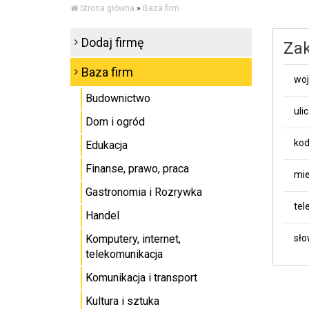
Strona główna
»
Baza firm
Dodaj firmę
Zak
Baza firm
wo
Budownictwo
uli
Dom i ogród
kod
Edukacja
Finanse, prawo, praca
mie
Gastronomia i Rozrywka
tel
Handel
Komputery, internet,
sło
telekomunikacja
Komunikacja i transport
Kultura i sztuka