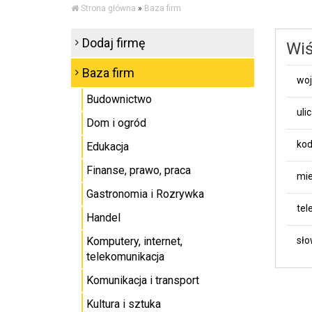
Strona główna
»
Baza firm
Dodaj firmę
Wiś
Baza firm
wo
Budownictwo
uli
Dom i ogród
kod
Edukacja
Finanse, prawo, praca
mie
Gastronomia i Rozrywka
tel
Handel
Komputery, internet,
sło
telekomunikacja
Komunikacja i transport
Kultura i sztuka