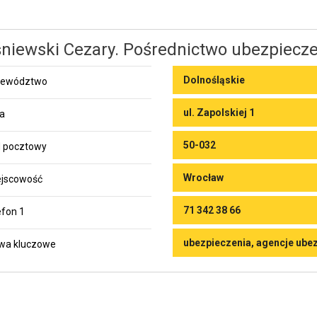
niewski Cezary. Pośrednictwo ubezpiecz
Dolnośląskie
jewództwo
ul. Zapolskiej 1
ca
50-032
 pocztowy
Wrocław
jscowość
71 342 38 66
efon 1
ubezpieczenia, agencje ube
wa kluczowe