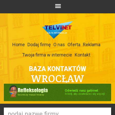
Home
Dodaj firmę
O nas
Oferta
Reklama
Twoja firma w internecie
Kontakt
BAZA KONTAKTÓW
WROCŁAW