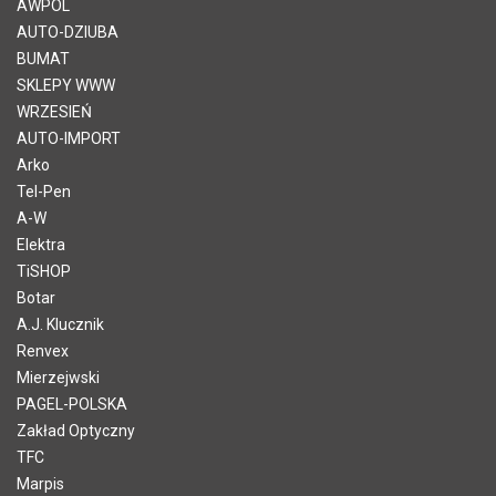
AWPOL
AUTO-DZIUBA
BUMAT
SKLEPY WWW
WRZESIEŃ
AUTO-IMPORT
Arko
Tel-Pen
A-W
Elektra
TiSHOP
Botar
A.J. Klucznik
Renvex
Mierzejwski
PAGEL-POLSKA
Zakład Optyczny
TFC
Marpis