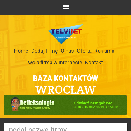
Home
Dodaj firmę
O nas
Oferta
Reklama
Twoja firma w internecie
Kontakt
BAZA KONTAKTÓW
WROCŁAW