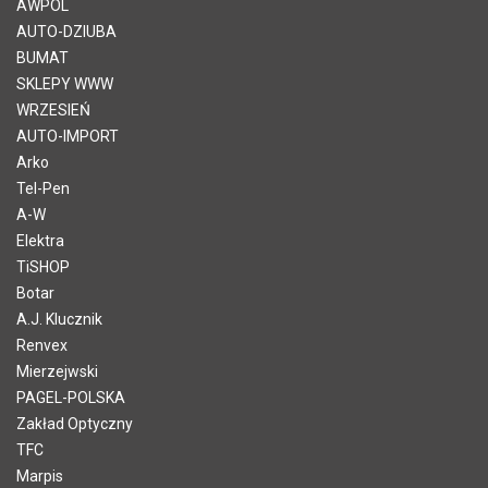
AWPOL
AUTO-DZIUBA
BUMAT
SKLEPY WWW
WRZESIEŃ
AUTO-IMPORT
Arko
Tel-Pen
A-W
Elektra
TiSHOP
Botar
A.J. Klucznik
Renvex
Mierzejwski
PAGEL-POLSKA
Zakład Optyczny
TFC
Marpis