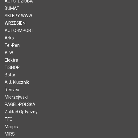
AUTO-DZIUBA
BUMAT
SKLEPY WWW
WRZESIEŃ
AUTO-IMPORT
Arko
Tel-Pen
A-W
Elektra
TiSHOP
Botar
A.J. Klucznik
Renvex
Mierzejwski
PAGEL-POLSKA
Zakład Optyczny
TFC
Marpis
MIRS