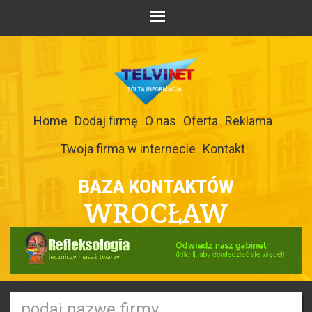
Home
Dodaj firmę
O nas
Oferta
Reklama
Twoja firma w internecie
Kontakt
BAZA KONTAKTÓW
WROCŁAW