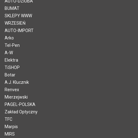
AUTO-DZIUBA
BUMAT
SKLEPY WWW
WRZESIEŃ
AUTO-IMPORT
Arko
Tel-Pen
A-W
Elektra
TiSHOP
Botar
A.J. Klucznik
Renvex
Mierzejwski
PAGEL-POLSKA
Zakład Optyczny
TFC
Marpis
MIRS