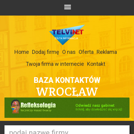
Home
Dodaj firmę
O nas
Oferta
Reklama
Twoja firma w internecie
Kontakt
BAZA KONTAKTÓW
WROCŁAW