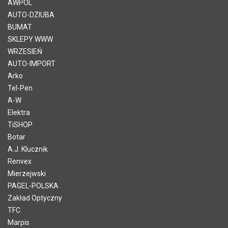
AWPOL
AUTO-DZIUBA
BUMAT
SKLEPY WWW
WRZESIEŃ
AUTO-IMPORT
Arko
Tel-Pen
A-W
Elektra
TiSHOP
Botar
A.J. Klucznik
Renvex
Mierzejwski
PAGEL-POLSKA
Zakład Optyczny
TFC
Marpis