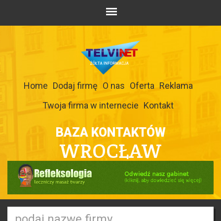
Home
Dodaj firmę
O nas
Oferta
Reklama
Twoja firma w internecie
Kontakt
BAZA KONTAKTÓW
WROCŁAW