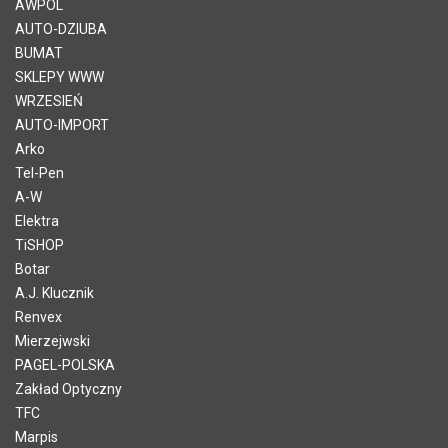
AWPOL
AUTO-DZIUBA
BUMAT
SKLEPY WWW
WRZESIEŃ
AUTO-IMPORT
Arko
Tel-Pen
A-W
Elektra
TiSHOP
Botar
A.J. Klucznik
Renvex
Mierzejwski
PAGEL-POLSKA
Zakład Optyczny
TFC
Marpis