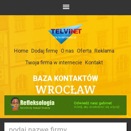
Home
Dodaj firmę
O nas
Oferta
Reklama
Twoja firma w internecie
Kontakt
BAZA KONTAKTÓW
WROCŁAW