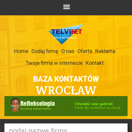
Home
Dodaj firmę
O nas
Oferta
Reklama
Twoja firma w internecie
Kontakt
BAZA KONTAKTÓW
WROCŁAW