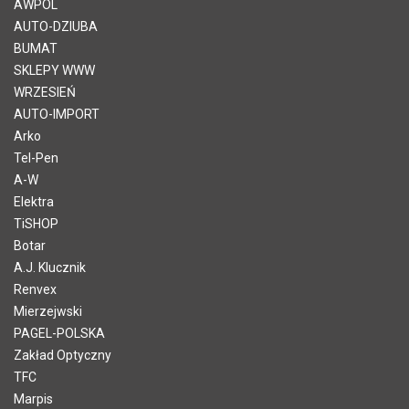
AWPOL
AUTO-DZIUBA
BUMAT
SKLEPY WWW
WRZESIEŃ
AUTO-IMPORT
Arko
Tel-Pen
A-W
Elektra
TiSHOP
Botar
A.J. Klucznik
Renvex
Mierzejwski
PAGEL-POLSKA
Zakład Optyczny
TFC
Marpis