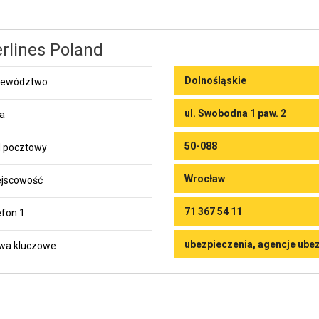
erlines Poland
Dolnośląskie
jewództwo
ul. Swobodna 1 paw. 2
ca
50-088
 pocztowy
Wrocław
jscowość
71 367 54 11
efon 1
ubezpieczenia, agencje ube
wa kluczowe