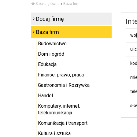
Strona główna
»
Baza firm
Dodaj firmę
Int
Baza firm
wo
Budownictwo
uli
Dom i ogród
kod
Edukacja
Finanse, prawo, praca
mie
Gastronomia i Rozrywka
tel
Handel
Komputery, internet,
sło
telekomunikacja
Komunikacja i transport
Kultura i sztuka