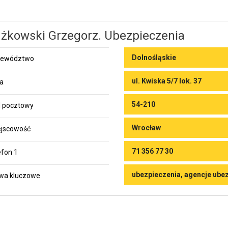
żkowski Grzegorz. Ubezpieczenia
Dolnośląskie
jewództwo
ul. Kwiska 5/7 lok. 37
ca
54-210
 pocztowy
Wrocław
jscowość
71 356 77 30
efon 1
ubezpieczenia, agencje ube
wa kluczowe