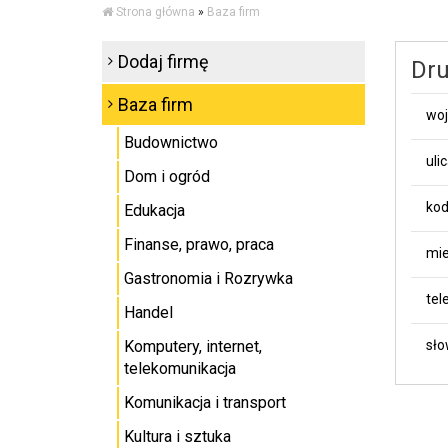
Strona główna
»
Baza firm
Dodaj firmę
Dru
Baza firm
wo
Budownictwo
uli
Dom i ogród
kod
Edukacja
Finanse, prawo, praca
mie
Gastronomia i Rozrywka
tel
Handel
Komputery, internet,
sło
telekomunikacja
Komunikacja i transport
Kultura i sztuka