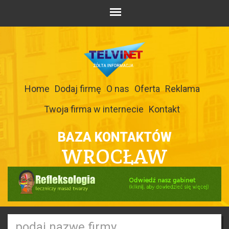
Home
Dodaj firmę
O nas
Oferta
Reklama
Twoja firma w internecie
Kontakt
BAZA KONTAKTÓW
WROCŁAW