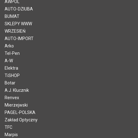
AWPOL
AUTO-DZIUBA
BUMAT
SKLEPY WWW
WRZESIEŃ
AUTO-IMPORT
Arko
Tel-Pen
A-W
Elektra
TiSHOP
Botar
A.J. Klucznik
Renvex
Mierzejwski
PAGEL-POLSKA
Zakład Optyczny
TFC
Marpis