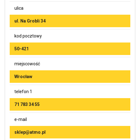
ulica
ul. Na Grobli 34
kod pocztowy
50-421
miejscowość
Wrocław
telefon 1
71 783 34 55
e-mail
sklep@atmo.pl