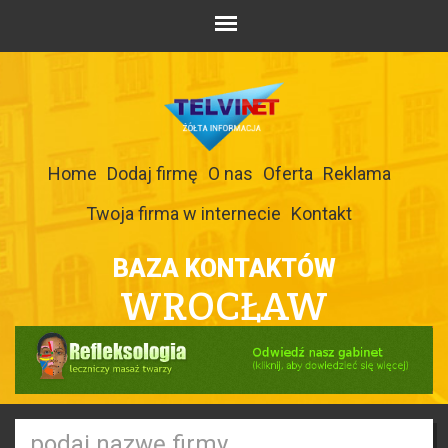
Home
Dodaj firmę
O nas
Oferta
Reklama
Twoja firma w internecie
Kontakt
BAZA KONTAKTÓW
WROCŁAW