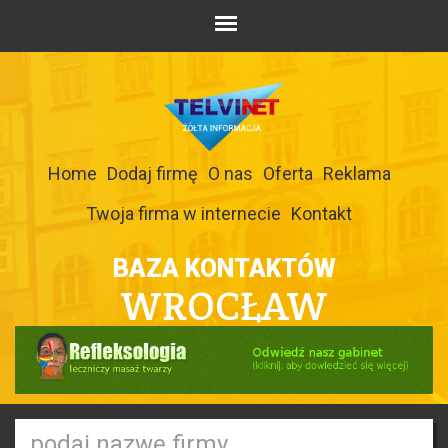
Home
Dodaj firmę
O nas
Oferta
Reklama
Twoja firma w internecie
Kontakt
BAZA KONTAKTÓW
WROCŁAW