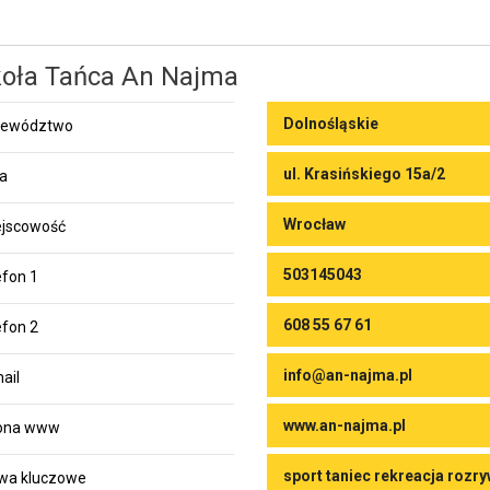
oła Tańca An Najma
Dolnośląskie
jewództwo
ul. Krasińskiego 15a/2
ca
Wrocław
jscowość
503145043
efon 1
608 55 67 61
efon 2
info@an-najma.pl
ail
www.an-najma.pl
rona www
sport taniec rekreacja rozr
wa kluczowe