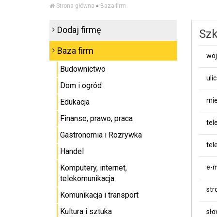
Strona główna
»
Baza firm
Dodaj firmę
Szk
Baza firm
wo
Budownictwo
uli
Dom i ogród
mie
Edukacja
Finanse, prawo, praca
tel
Gastronomia i Rozrywka
tel
Handel
Komputery, internet,
e-m
telekomunikacja
st
Komunikacja i transport
Kultura i sztuka
sło