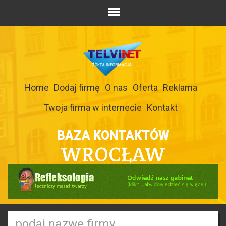
Home
Dodaj firmę
O nas
Oferta
Reklama
Twoja firma w internecie
Kontakt
BAZA KONTAKTÓW
WROCŁAW