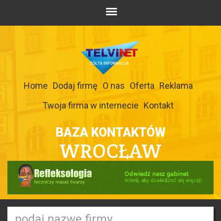
Home
Dodaj firmę
O nas
Oferta
Reklama
Twoja firma w internecie
Kontakt
BAZA KONTAKTÓW
WROCŁAW