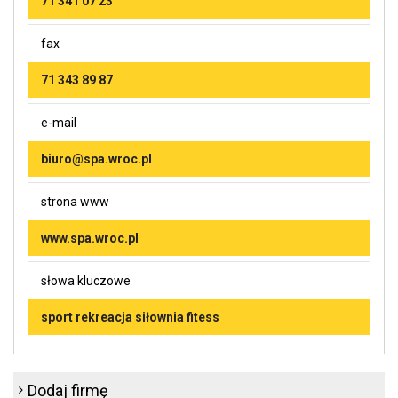
71 341 07 23
fax
71 343 89 87
e-mail
biuro@spa.wroc.pl
strona www
www.spa.wroc.pl
słowa kluczowe
sport rekreacja siłownia fitess
Dodaj firmę