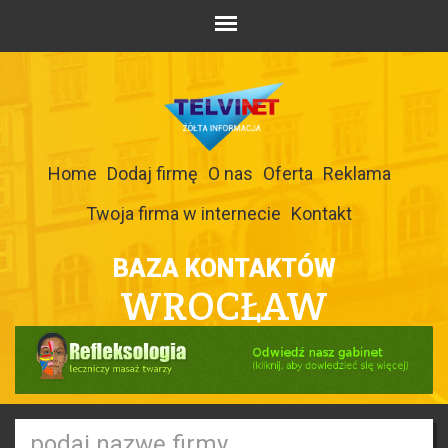
Home
Dodaj firmę
O nas
Oferta
Reklama
Twoja firma w internecie
Kontakt
BAZA KONTAKTÓW
WROCŁAW