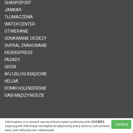
SHARPSPORT
JANIKAR
TŁUMACZENIA
WATCH CENTER
OTWIERANIE
ODNAWIANIE ODZIEŻY
SUPRAL ZNAKOWANIE
EKOEKSPRESS
FASADY
GROIX
AFJ USŁUGI KSIĘGOWE
HELLMI
DOMKI HOLENDERSKIE
GABI MIĘDZYWODZIE
Informujemy, iż w ramach naszej witryny wykorzystaliśmy pliki
COOKIES
.
© 2026 Telvinet Sp. z o.o. | Kopiowanie treści zabronione |
Zamknij
Zapisują one informacje niezbędne do optymalnej pracy serwisu (utrzymanie
Systemy CMS Telvinet.pl
sesji, cele statystyczne i reklamowe).