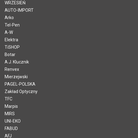
WRZESIEŃ
AUTO-IMPORT
Arko
Tel-Pen
A-W
Elektra
TiSHOP
Botar
A.J. Klucznik
Renvex
Mierzejwski
PAGEL-POLSKA
Zakład Optyczny
TFC
Marpis
MIRS
UNI-EKO
FABUD
AFJ