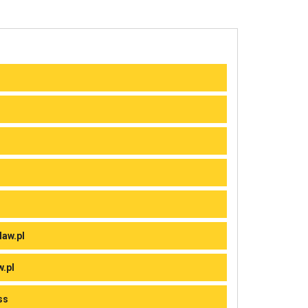
law.pl
w.pl
ss