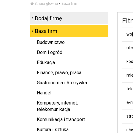
Strona główna
»
Baza firm
Dodaj firmę
Fit
Baza firm
wo
Budownictwo
uli
Dom i ogród
kod
Edukacja
Finanse, prawo, praca
mie
Gastronomia i Rozrywka
tel
Handel
Komputery, internet,
e-m
telekomunikacja
st
Komunikacja i transport
Kultura i sztuka
sło