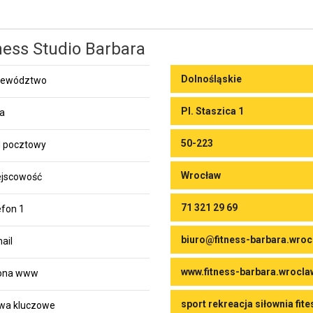
ness Studio Barbara
Dolnośląskie
jewództwo
Pl. Staszica 1
ca
50-223
 pocztowy
Wrocław
jscowość
71 321 29 69
efon 1
biuro@fitness-barbara.wroc
ail
www.fitness-barbara.wrocla
rona www
sport rekreacja siłownia fite
wa kluczowe