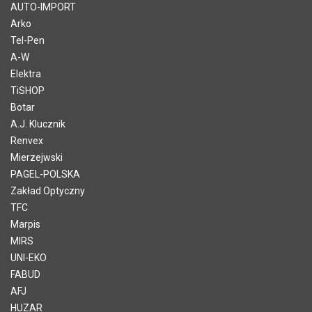
AUTO-IMPORT
Arko
Tel-Pen
A-W
Elektra
TiSHOP
Botar
A.J. Klucznik
Renvex
Mierzejwski
PAGEL-POLSKA
Zakład Optyczny
TFC
Marpis
MIRS
UNI-EKO
FABUD
AFJ
HUZAR