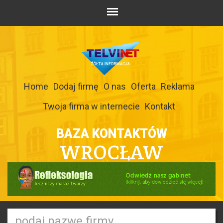
Home
Dodaj firmę
O nas
Oferta
Reklama
Twoja firma w internecie
Kontakt
BAZA KONTAKTÓW
WROCŁAW