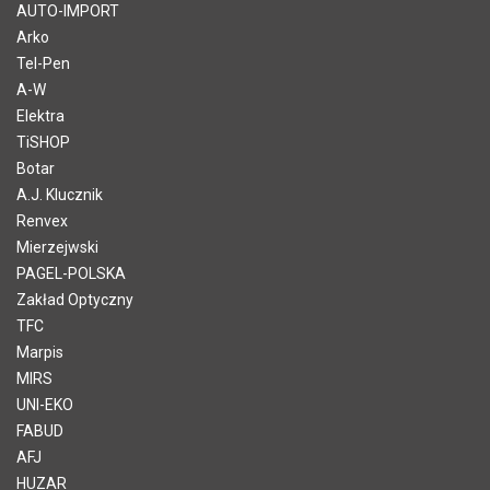
AUTO-IMPORT
Arko
Tel-Pen
A-W
Elektra
TiSHOP
Botar
A.J. Klucznik
Renvex
Mierzejwski
PAGEL-POLSKA
Zakład Optyczny
TFC
Marpis
MIRS
UNI-EKO
FABUD
AFJ
HUZAR