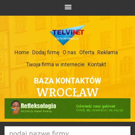
Home
Dodaj firmę
O nas
Oferta
Reklama
Twoja firma w internecie
Kontakt
BAZA KONTAKTÓW
WROCŁAW