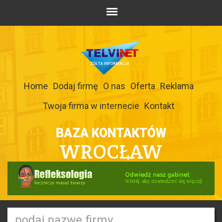
Home
Dodaj firmę
O nas
Oferta
Reklama
Twoja firma w internecie
Kontakt
BAZA KONTAKTÓW
WROCŁAW