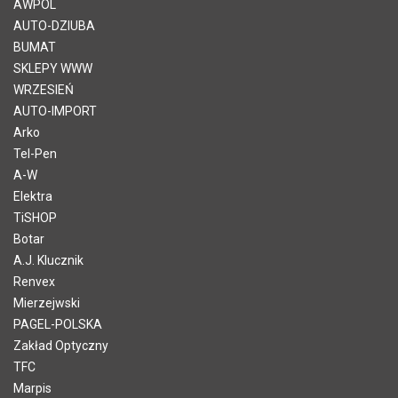
AWPOL
AUTO-DZIUBA
BUMAT
SKLEPY WWW
WRZESIEŃ
AUTO-IMPORT
Arko
Tel-Pen
A-W
Elektra
TiSHOP
Botar
A.J. Klucznik
Renvex
Mierzejwski
PAGEL-POLSKA
Zakład Optyczny
TFC
Marpis