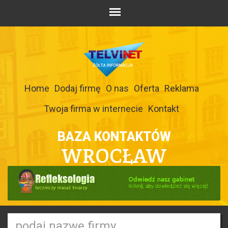
Home
Dodaj firmę
O nas
Oferta
Reklama
Twoja firma w internecie
Kontakt
BAZA KONTAKTÓW
WROCŁAW