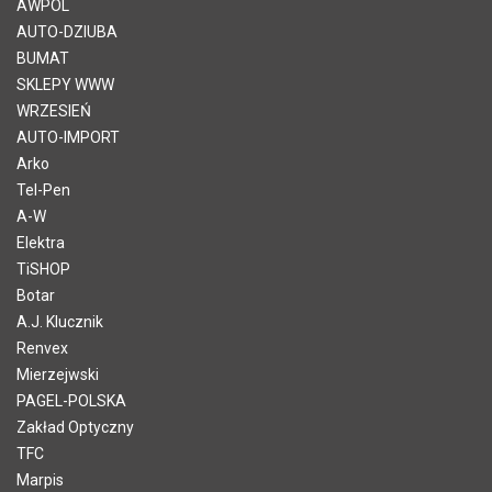
AWPOL
AUTO-DZIUBA
BUMAT
SKLEPY WWW
WRZESIEŃ
AUTO-IMPORT
Arko
Tel-Pen
A-W
Elektra
TiSHOP
Botar
A.J. Klucznik
Renvex
Mierzejwski
PAGEL-POLSKA
Zakład Optyczny
TFC
Marpis