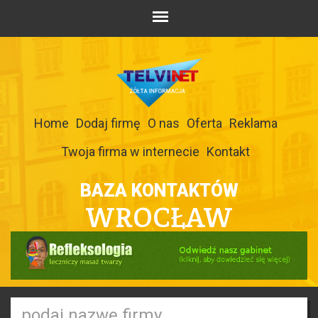
Home
Dodaj firmę
O nas
Oferta
Reklama
Twoja firma w internecie
Kontakt
BAZA KONTAKTÓW
WROCŁAW