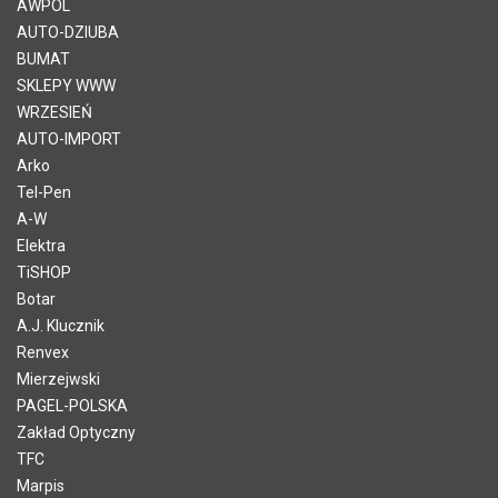
AWPOL
AUTO-DZIUBA
BUMAT
SKLEPY WWW
WRZESIEŃ
AUTO-IMPORT
Arko
Tel-Pen
A-W
Elektra
TiSHOP
Botar
A.J. Klucznik
Renvex
Mierzejwski
PAGEL-POLSKA
Zakład Optyczny
TFC
Marpis