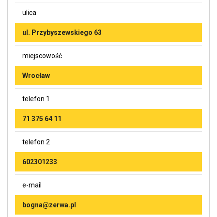
ulica
ul. Przybyszewskiego 63
miejscowość
Wrocław
telefon 1
71 375 64 11
telefon 2
602301233
e-mail
bogna@zerwa.pl