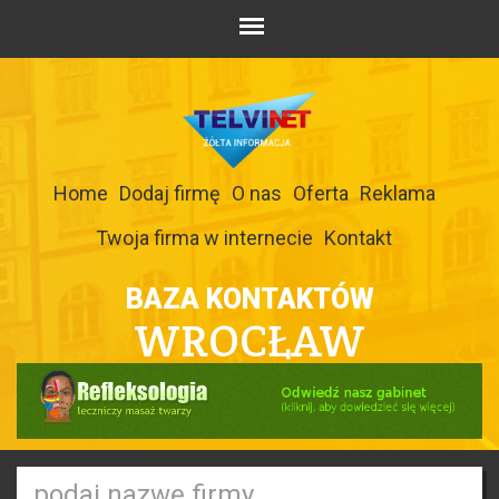
Home
Dodaj firmę
O nas
Oferta
Reklama
Twoja firma w internecie
Kontakt
BAZA KONTAKTÓW
WROCŁAW