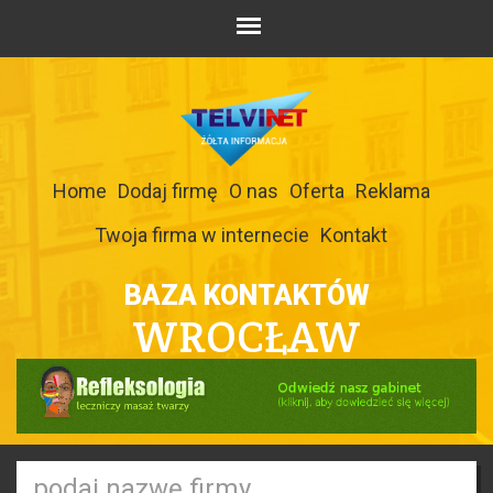
Home
Dodaj firmę
O nas
Oferta
Reklama
Twoja firma w internecie
Kontakt
BAZA KONTAKTÓW
WROCŁAW