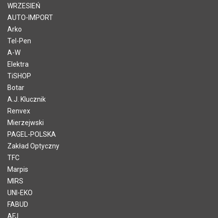
WRZESIEŃ
AUTO-IMPORT
Arko
Tel-Pen
A-W
Elektra
TiSHOP
Botar
A.J. Klucznik
Renvex
Mierzejwski
PAGEL-POLSKA
Zakład Optyczny
TFC
Marpis
MIRS
UNI-EKO
FABUD
AFJ