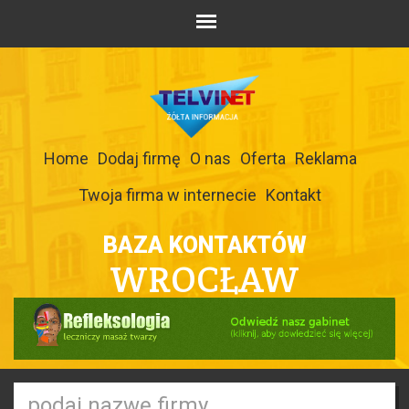
Home
Dodaj firmę
O nas
Oferta
Reklama
Twoja firma w internecie
Kontakt
BAZA KONTAKTÓW
WROCŁAW