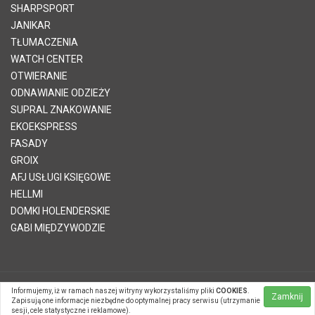
SHARPSPORT
JANIKAR
TŁUMACZENIA
WATCH CENTER
OTWIERANIE
ODNAWIANIE ODZIEŻY
SUPRAL ZNAKOWANIE
EKOEKSPRESS
FASADY
GROIX
AFJ USŁUGI KSIĘGOWE
HELLMI
DOMKI HOLENDERSKIE
GABI MIĘDZYWODZIE
Informujemy, iż w ramach naszej witryny wykorzystaliśmy pliki
COOKIES
.
© 2026 Telvinet Sp. z o.o. | Kopiowanie treści zabronione |
Zamknij
Zapisują one informacje niezbędne do optymalnej pracy serwisu (utrzymanie
Systemy CMS Telvinet.pl
sesji, cele statystyczne i reklamowe).