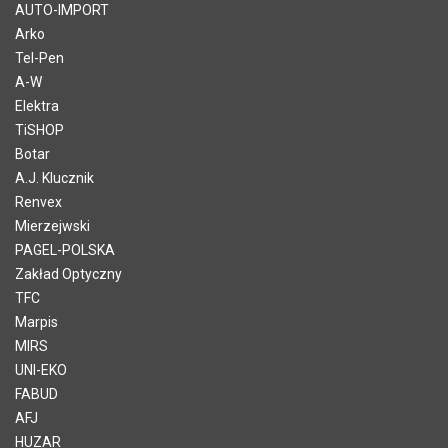
AUTO-IMPORT
Arko
Tel-Pen
A-W
Elektra
TiSHOP
Botar
A.J. Klucznik
Renvex
Mierzejwski
PAGEL-POLSKA
Zakład Optyczny
TFC
Marpis
MIRS
UNI-EKO
FABUD
AFJ
HUZAR