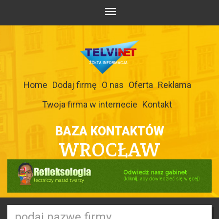
Home
Dodaj firmę
O nas
Oferta
Reklama
Twoja firma w internecie
Kontakt
BAZA KONTAKTÓW
WROCŁAW